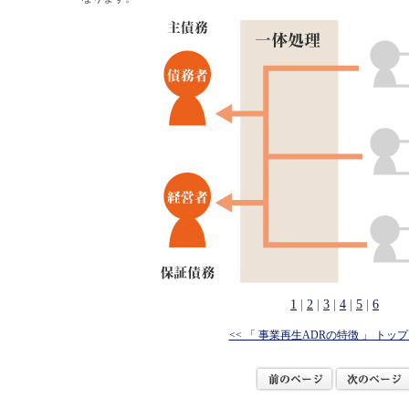
1
|
2
|
3
|
4
|
5
|
6
<< 「 事業再生ADRの特徴 」 トッ